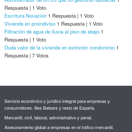
Respuesta
|
1 Voto
Escritura Novación
1 Respuesta
|
1 Voto
Vivienda en proindiviso
1 Respuesta
|
1 Voto
Filtración de agua de lluvia al piso de abajo
1
Respuesta
|
1 Voto
Duda valor de la vivienda en extinción condominio
1
Respuesta
|
7 Votos
Servicio económico y jurídico integral para empresas y
consumidores. Illes Balears y resto de España.
Mercantil, civil, laboral, administrativo y penal.
Asesoramiento global a empresas en el tráfico mercantil.