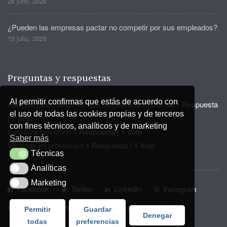
26 julio, 2026
¿Pueden las empresas pactar no competir por sus empleados?
15 julio, 2026
Preguntas y respuestas
Al permitir confirmas que estás de acuerdo con
Administrador de un ICI que no gestiona hipotecas
1 Respuesta
el uso de todas las cookies propias y de terceros
|
1 Voto
con fines técnicos, analíticos y de marketing
Escritura Novación
1 Respuesta
|
1 Voto
Saber más
Vivienda en proindiviso
1 Respuesta
|
1 Voto
Técnicas
Técnicas
Analíticas
Analíticas
Marketing
Marketing
Facebook
Twitter
LinkedIn
Instagram
Privacidad y Aviso Legal
Política de Cookies
Permitir
Guardar
Denegar
todas
preferencias