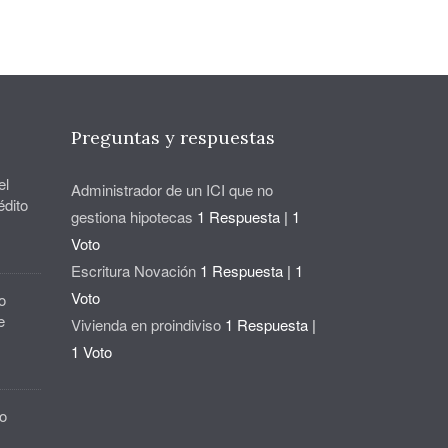
Preguntas y respuestas
el
Administrador de un ICI que no
édito
gestiona hipotecas
1 Respuesta
|
1
Voto
Escritura Novación
1 Respuesta
|
1
Voto
o
e
Vivienda en proindiviso
1 Respuesta
|
1 Voto
o