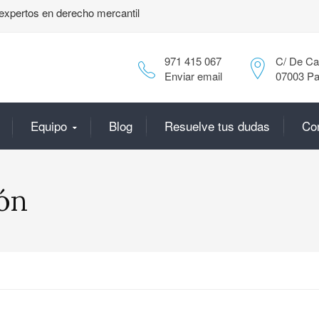
expertos en derecho mercantil
971 415 067
C/ De Can
Enviar email
07003 Pa
Equipo
Blog
Resuelve tus dudas
Co
ón