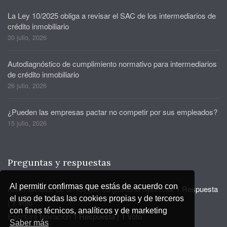
La Ley 10/2025 obliga a revisar el SAC de los intermediarios de
crédito inmobiliario
30 julio, 2026
Autodiagnóstico de cumplimiento normativo para intermediarios
de crédito inmobiliario
26 julio, 2026
¿Pueden las empresas pactar no competir por sus empleados?
15 julio, 2026
Preguntas y respuestas
Al permitir confirmas que estás de acuerdo con
Administrador de un ICI que no gestiona hipotecas
1 Respuesta
el uso de todas las cookies propias y de terceros
|
1 Voto
con fines técnicos, analíticos y de marketing
Escritura Novación
1 Respuesta
|
1 Voto
Saber más