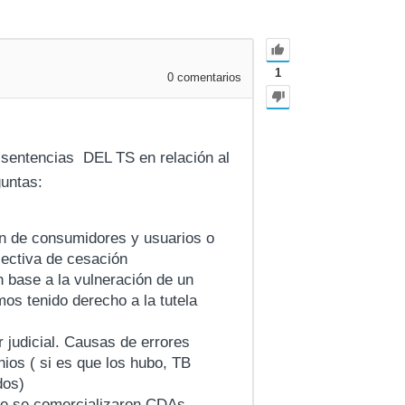
1
0
comentarios
s sentencias DEL TS en relación al
untas:
n de consumidores y usuarios o
ectiva de cesación
n base a la vulneración de un
s tenido derecho a la tutela
r judicial. Causas de errores
nios ( si es que los hubo, TB
dos)
nde se comercializaron CDAs,