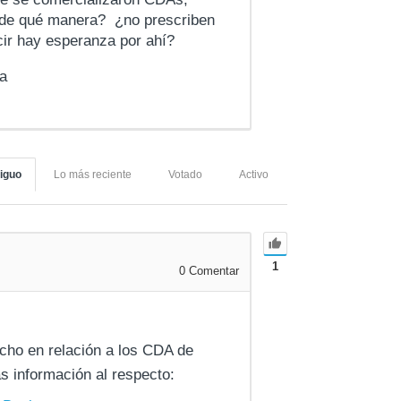
¿ de qué manera? ¿no prescriben
cir hay esperanza por ahí?
ia
iguo
Lo más reciente
Votado
Activo
1
0
Comentar
cho en relación a los CDA de
s información al respecto: