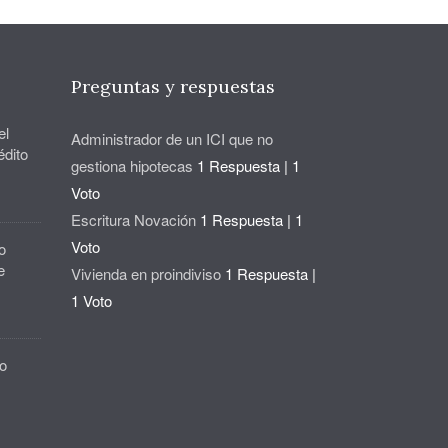
Preguntas y respuestas
el
Administrador de un ICI que no
édito
gestiona hipotecas
1 Respuesta
|
1
Voto
Escritura Novación
1 Respuesta
|
1
Voto
o
e
Vivienda en proindiviso
1 Respuesta
|
1 Voto
o