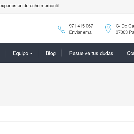
expertos en derecho mercantil
971 415 067
C/ De Can
Enviar email
07003 Pa
Equipo
Blog
Resuelve tus dudas
Co