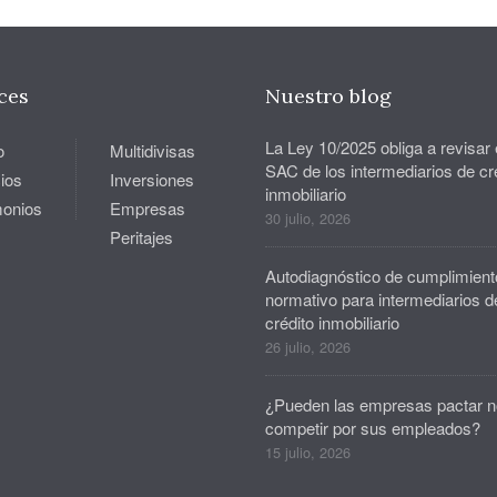
ces
Nuestro blog
La Ley 10/2025 obliga a revisar 
o
Multidivisas
SAC de los intermediarios de cr
ios
Inversiones
inmobiliario
monios
Empresas
30 julio, 2026
Peritajes
Autodiagnóstico de cumplimient
normativo para intermediarios d
crédito inmobiliario
26 julio, 2026
¿Pueden las empresas pactar n
competir por sus empleados?
15 julio, 2026