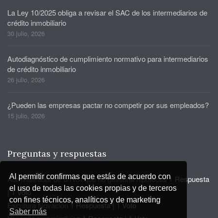
La Ley 10/2025 obliga a revisar el SAC de los intermediarios de
crédito inmobiliario
30 julio, 2026
Autodiagnóstico de cumplimiento normativo para intermediarios
de crédito inmobiliario
26 julio, 2026
¿Pueden las empresas pactar no competir por sus empleados?
15 julio, 2026
Preguntas y respuestas
Al permitir confirmas que estás de acuerdo con
Administrador de un ICI que no gestiona hipotecas
1 Respuesta
el uso de todas las cookies propias y de terceros
|
1 Voto
con fines técnicos, analíticos y de marketing
Escritura Novación
1 Respuesta
|
1 Voto
Saber más