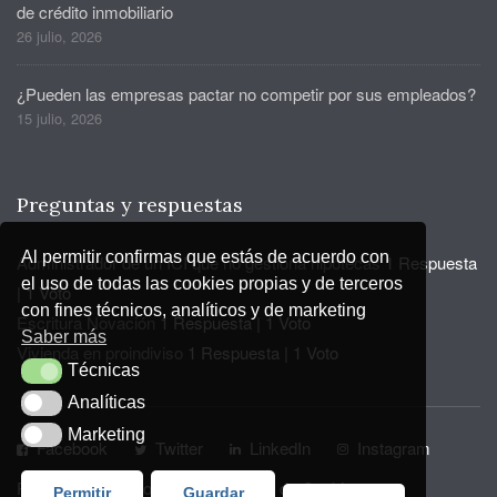
de crédito inmobiliario
26 julio, 2026
¿Pueden las empresas pactar no competir por sus empleados?
15 julio, 2026
Preguntas y respuestas
Al permitir confirmas que estás de acuerdo con
Administrador de un ICI que no gestiona hipotecas
1 Respuesta
el uso de todas las cookies propias y de terceros
|
1 Voto
con fines técnicos, analíticos y de marketing
Escritura Novación
1 Respuesta
|
1 Voto
Saber más
Vivienda en proindiviso
1 Respuesta
|
1 Voto
Técnicas
Técnicas
Analíticas
Analíticas
Marketing
Marketing
Facebook
Twitter
LinkedIn
Instagram
Privacidad y Aviso Legal
Política de Cookies
Permitir
Guardar