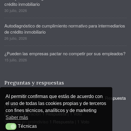
crédito inmobiliario
30 julio, 2026
Autodiagnóstico de cumplimiento normativo para intermediarios
de crédito inmobiliario
26 julio, 2026
¿Pueden las empresas pactar no competir por sus empleados?
15 julio, 2026
Preguntas y respuestas
Al permitir confirmas que estás de acuerdo con
Administrador de un ICI que no gestiona hipotecas
1 Respuesta
el uso de todas las cookies propias y de terceros
|
1 Voto
con fines técnicos, analíticos y de marketing
Escritura Novación
1 Respuesta
|
1 Voto
Saber más
Vivienda en proindiviso
1 Respuesta
|
1 Voto
Técnicas
Técnicas