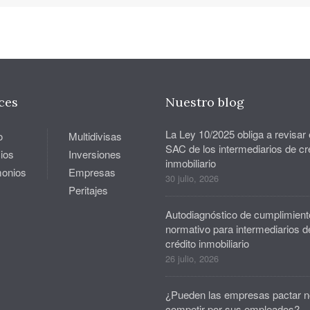
ces
Nuestro blog
La Ley 10/2025 obliga a revisar 
o
Multidivisas
SAC de los intermediarios de cr
ios
Inversiones
inmobiliario
monios
Empresas
30 julio, 2026
Peritajes
Autodiagnóstico de cumplimient
normativo para intermediarios d
crédito inmobiliario
26 julio, 2026
¿Pueden las empresas pactar n
competir por sus empleados?