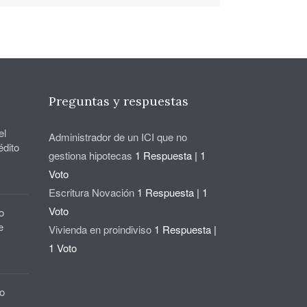
Preguntas y respuestas
el
Administrador de un ICI que no
édito
gestiona hipotecas
1 Respuesta
|
1
Voto
Escritura Novación
1 Respuesta
|
1
Voto
o
e
Vivienda en proindiviso
1 Respuesta
|
1 Voto
o