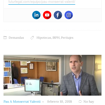
futurlegal.com/equipo/pau-monserrat-valenti/
Demandas
Hipotecas
,
IRPH
,
Peritajes
Pau A Monserrat Valenti
febrero 10, 2018
No hay