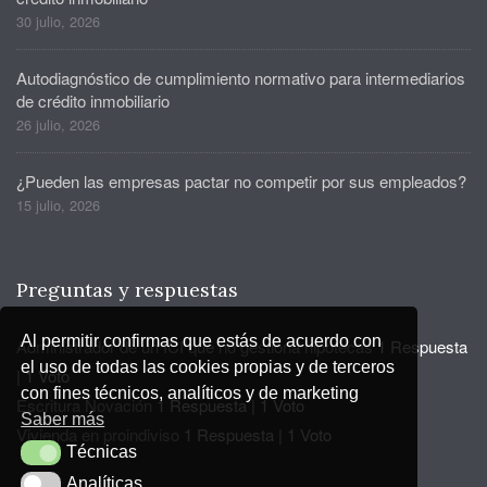
30 julio, 2026
Autodiagnóstico de cumplimiento normativo para intermediarios
de crédito inmobiliario
26 julio, 2026
¿Pueden las empresas pactar no competir por sus empleados?
15 julio, 2026
Preguntas y respuestas
Al permitir confirmas que estás de acuerdo con
Administrador de un ICI que no gestiona hipotecas
1 Respuesta
el uso de todas las cookies propias y de terceros
|
1 Voto
con fines técnicos, analíticos y de marketing
Escritura Novación
1 Respuesta
|
1 Voto
Saber más
Vivienda en proindiviso
1 Respuesta
|
1 Voto
Técnicas
Técnicas
Analíticas
Analíticas