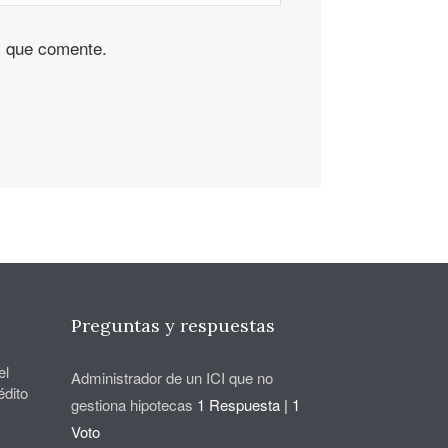
z que comente.
Preguntas y respuestas
el
Administrador de un ICI que no
édito
gestiona hipotecas
1 Respuesta
|
1
Voto