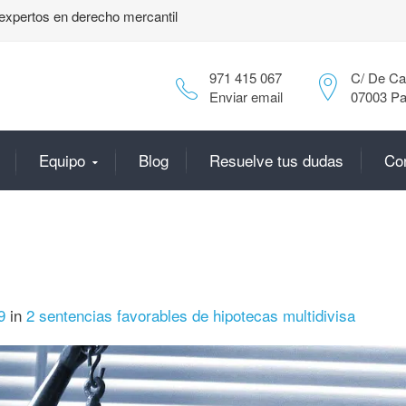
expertos en derecho mercantil
971 415 067
C/ De Can
Enviar email
07003 Pa
Equipo
Blog
Resuelve tus dudas
Co
9
in
2 sentencias favorables de hipotecas multidivisa