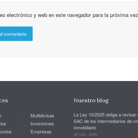
eo electrónico y web en este navegador para la próxima ve
ces
Nuestro blog
La Ley 10/2025 obliga a revisar 
o
Multidivisas
SAC de los intermediarios de cr
ios
Inversiones
inmobiliario
monios
Empresas
30 julio, 2026