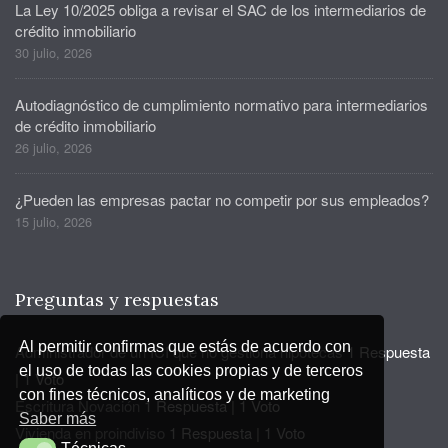
La Ley 10/2025 obliga a revisar el SAC de los intermediarios de
crédito inmobiliario
30 julio, 2026
Autodiagnóstico de cumplimiento normativo para intermediarios
de crédito inmobiliario
26 julio, 2026
¿Pueden las empresas pactar no competir por sus empleados?
15 julio, 2026
Preguntas y respuestas
Al permitir confirmas que estás de acuerdo con
Administrador de un ICI que no gestiona hipotecas
1 Respuesta
el uso de todas las cookies propias y de terceros
|
1 Voto
con fines técnicos, analíticos y de marketing
Escritura Novación
1 Respuesta
|
1 Voto
Saber más
Vivienda en proindiviso
1 Respuesta
|
1 Voto