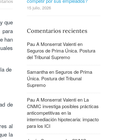
competir por sus empleados?
tarios
15 julio, 2026
 y que
s para
Comentarios recientes
se han
Pau A Monserrat Valenti
en
uales
Seguros de Prima Única. Postura
del Tribunal Supremo
la de
Samantha
en
Seguros de Prima
Única. Postura del Tribunal
Supremo
:
Pau A Monserrat Valenti
en
La
dad de
CNMC investiga posibles prácticas
anticompetitivas en la
intermediación hipotecaria: impacto
res al
para los ICI
que la