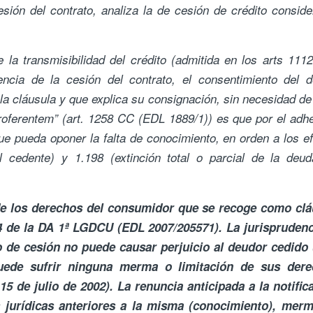
sión del contrato, analiza la de cesión de crédito consid
 la transmisibilidad del crédito (admitida en los arts 111
ncia de la cesión del contrato, el consentimiento del d
la cláusula y que explica su consignación, sin necesidad de
proferentem” (art. 1258 CC (EDL 1889/1)) es que por el adh
 que pueda oponer la falta de conocimiento, en orden a los e
l cedente) y 1.198 (extinción total o parcial de la deu
de los derechos del consumidor que se recoge como clá
14 de la DA 1ª LGDCU (EDL 2007/205571). La jurisprudenc
co de cesión no puede causar perjuicio al deudor cedido
uede sufrir ninguna merma o limitación de sus dere
15 de julio de 2002). La renuncia anticipada a la notific
s jurídicas anteriores a la misma (conocimiento), merm