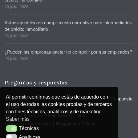
30 julio, 2026
Autodiagnóstico de cumplimiento normativo para intermediarios
de crédito inmobiliario
26 julio, 2026
¿Pueden las empresas pactar no competir por sus empleados?
15 julio, 2026
Preguntas y respuestas
Al permitir confirmas que estás de acuerdo con
Administrador de un ICI que no gestiona hipotecas
1 Respuesta
el uso de todas las cookies propias y de terceros
|
1 Voto
con fines técnicos, analíticos y de marketing
Escritura Novación
1 Respuesta
|
1 Voto
Saber más
Vivienda en proindiviso
1 Respuesta
|
1 Voto
Técnicas
Técnicas
Analíticas
Analíticas