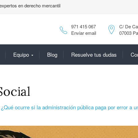
expertos en derecho mercantil
971 415 067
C/ De Can
Enviar email
07003 Pa
Equipo
Blog
Resuelve tus dudas
Co
Social
n
¿Qué ocurre si la administración pública paga por error a u