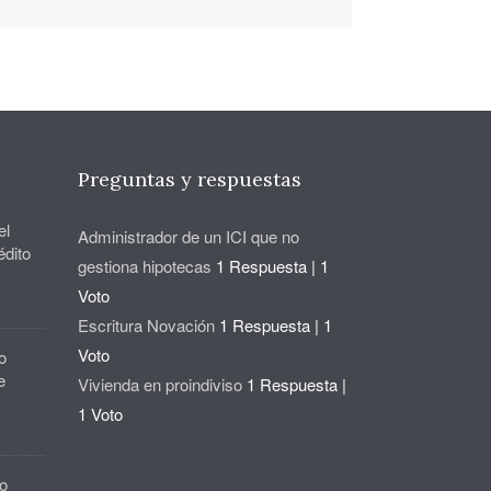
Preguntas y respuestas
el
Administrador de un ICI que no
édito
gestiona hipotecas
1 Respuesta
|
1
Voto
Escritura Novación
1 Respuesta
|
1
Voto
o
e
Vivienda en proindiviso
1 Respuesta
|
1 Voto
o