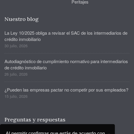
Peritajes
Nuestro blog
La Ley 10/2025 obliga a revisar el SAC de los intermediarios de
crédito inmobiliario
30 julio, 2026
Autodiagnóstico de cumplimiento normativo para intermediarios
de crédito inmobiliario
26 julio, 2026
¿Pueden las empresas pactar no competir por sus empleados?
15 julio, 2026
Preguntas y respuestas
Al permitir confirmas que estás de acuerdo con