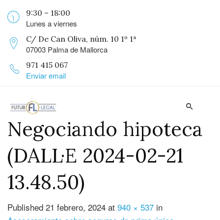
9:30 – 18:00
Lunes a viernes
C/ De Can Oliva, núm. 10 1º 1ª
07003 Palma de Mallorca
971 415 067
Enviar email
Negociando hipoteca
(DALL·E 2024-02-21
13.48.50)
Published
21 febrero, 2024
at
940 × 537
in