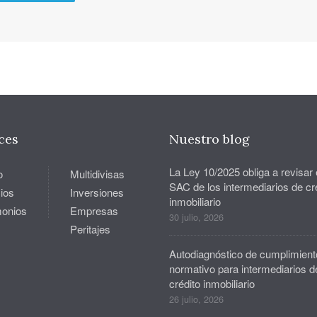
ces
Nuestro blog
La Ley 10/2025 obliga a revisar 
o
Multidivisas
SAC de los intermediarios de cr
ios
Inversiones
inmobiliario
monios
Empresas
30 julio, 2026
Peritajes
Autodiagnóstico de cumplimient
normativo para intermediarios d
crédito inmobiliario
26 julio, 2026