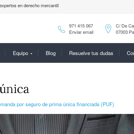
expertos en derecho mercantil
971 415 067
C/ De Can
Enviar email
07003 Pa
Equipo
Blog
Resuelve tus dudas
Co
única
manda por seguro de prima única financiada (PUF)