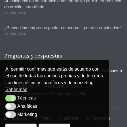
Autodiagnóstico de cumplimiento normativo para intermediarios
de crédito inmobiliario
26 julio, 2026
¿Pueden las empresas pactar no competir por sus empleados?
15 julio, 2026
Preguntas y respuestas
Al permitir confirmas que estás de acuerdo con
Administrador de un ICI que no gestiona hipotecas
1 Respuesta
el uso de todas las cookies propias y de terceros
|
1 Voto
con fines técnicos, analíticos y de marketing
Escritura Novación
1 Respuesta
|
1 Voto
Saber más
Vivienda en proindiviso
1 Respuesta
|
1 Voto
Técnicas
Técnicas
Analíticas
Analíticas
Marketing
Marketing
Facebook
Twitter
LinkedIn
Instagram