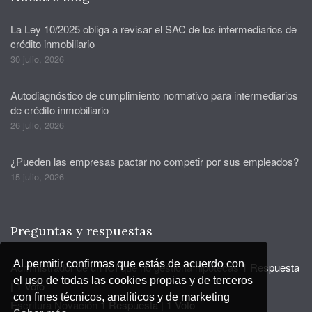
La Ley 10/2025 obliga a revisar el SAC de los intermediarios de
crédito inmobiliario
30 julio, 2026
Autodiagnóstico de cumplimiento normativo para intermediarios
de crédito inmobiliario
26 julio, 2026
¿Pueden las empresas pactar no competir por sus empleados?
15 julio, 2026
Preguntas y respuestas
Al permitir confirmas que estás de acuerdo con
Administrador de un ICI que no gestiona hipotecas
1 Respuesta
el uso de todas las cookies propias y de terceros
|
1 Voto
con fines técnicos, analíticos y de marketing
Escritura Novación
1 Respuesta
|
1 Voto