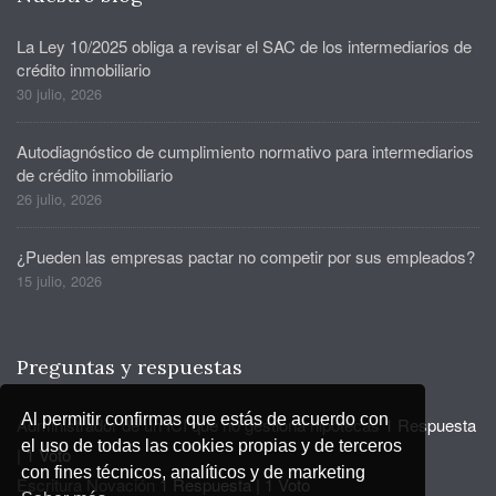
La Ley 10/2025 obliga a revisar el SAC de los intermediarios de
crédito inmobiliario
30 julio, 2026
Autodiagnóstico de cumplimiento normativo para intermediarios
de crédito inmobiliario
26 julio, 2026
¿Pueden las empresas pactar no competir por sus empleados?
15 julio, 2026
Preguntas y respuestas
Al permitir confirmas que estás de acuerdo con
Administrador de un ICI que no gestiona hipotecas
1 Respuesta
el uso de todas las cookies propias y de terceros
|
1 Voto
con fines técnicos, analíticos y de marketing
Escritura Novación
1 Respuesta
|
1 Voto