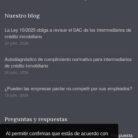
Nuestro blog
La Ley 10/2025 obliga a revisar el SAC de los intermediarios de
crédito inmobiliario
30 julio, 2026
Autodiagnóstico de cumplimiento normativo para intermediarios
de crédito inmobiliario
26 julio, 2026
¿Pueden las empresas pactar no competir por sus empleados?
15 julio, 2026
Preguntas y respuestas
Al permitir confirmas que estás de acuerdo con
Administrador de un ICI que no gestiona hipotecas
1 Respuesta