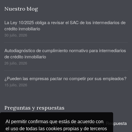
Nuestro blog
La Ley 10/2025 obliga a revisar el SAC de los intermediarios de
crédito inmobiliario
30 julio, 2026
Autodiagnóstico de cumplimiento normativo para intermediarios
de crédito inmobiliario
26 julio, 2026
¿Pueden las empresas pactar no competir por sus empleados?
15 julio, 2026
Preguntas y respuestas
Al permitir confirmas que estás de acuerdo con
Administrador de un ICI que no gestiona hipotecas
1 Respuesta
el uso de todas las cookies propias y de terceros
|
1 Voto