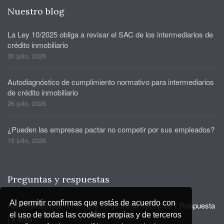
Nuestro blog
La Ley 10/2025 obliga a revisar el SAC de los intermediarios de
crédito inmobiliario
30 julio, 2026
Autodiagnóstico de cumplimiento normativo para intermediarios
de crédito inmobiliario
26 julio, 2026
¿Pueden las empresas pactar no competir por sus empleados?
15 julio, 2026
Preguntas y respuestas
Al permitir confirmas que estás de acuerdo con
Administrador de un ICI que no gestiona hipotecas
1 Respuesta
el uso de todas las cookies propias y de terceros
|
1 Voto