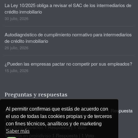
La Ley 10/2025 obliga a revisar el SAC de los intermediarios de
crédito inmobiliario
30 julio, 2026
Autodiagnóstico de cumplimiento normativo para intermediarios
de crédito inmobiliario
26 julio, 2026
¿Pueden las empresas pactar no competir por sus empleados?
15 julio, 2026
Preguntas y respuestas
Al permitir confirmas que estás de acuerdo con
Administrador de un ICI que no gestiona hipotecas
1 Respuesta
el uso de todas las cookies propias y de terceros
|
1 Voto
con fines técnicos, analíticos y de marketing
Escritura Novación
1 Respuesta
|
1 Voto
Saber más
Vivienda en proindiviso
1 Respuesta
|
1 Voto