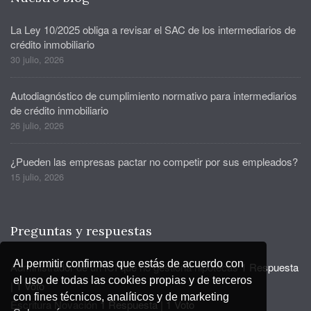
La Ley 10/2025 obliga a revisar el SAC de los intermediarios de
crédito inmobiliario
30 julio, 2026
Autodiagnóstico de cumplimiento normativo para intermediarios
de crédito inmobiliario
26 julio, 2026
¿Pueden las empresas pactar no competir por sus empleados?
15 julio, 2026
Preguntas y respuestas
Al permitir confirmas que estás de acuerdo con
Administrador de un ICI que no gestiona hipotecas
1 Respuesta
el uso de todas las cookies propias y de terceros
|
1 Voto
con fines técnicos, analíticos y de marketing
Escritura Novación
1 Respuesta
|
1 Voto