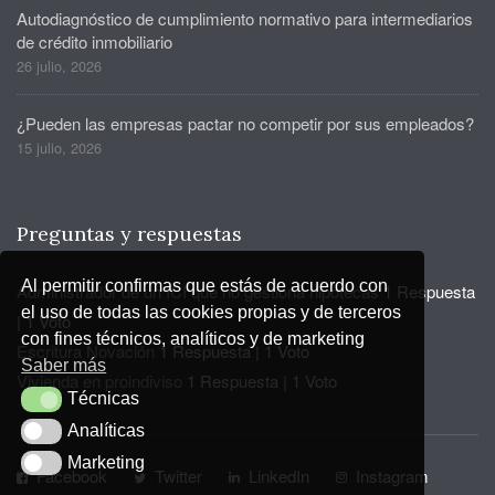
Autodiagnóstico de cumplimiento normativo para intermediarios
de crédito inmobiliario
26 julio, 2026
¿Pueden las empresas pactar no competir por sus empleados?
15 julio, 2026
Preguntas y respuestas
Al permitir confirmas que estás de acuerdo con
Administrador de un ICI que no gestiona hipotecas
1 Respuesta
el uso de todas las cookies propias y de terceros
|
1 Voto
con fines técnicos, analíticos y de marketing
Escritura Novación
1 Respuesta
|
1 Voto
Saber más
Vivienda en proindiviso
1 Respuesta
|
1 Voto
Técnicas
Técnicas
Analíticas
Analíticas
Marketing
Marketing
Facebook
Twitter
LinkedIn
Instagram