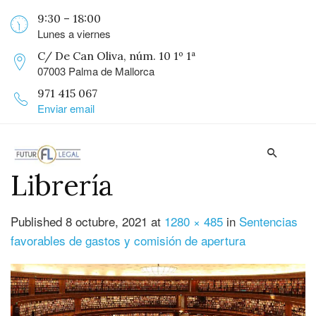
9:30 – 18:00
Lunes a viernes
C/ De Can Oliva, núm. 10 1º 1ª
07003 Palma de Mallorca
971 415 067
Enviar email
Librería
Published
8 octubre, 2021
at
1280 × 485
in
Sentencias
favorables de gastos y comisión de apertura