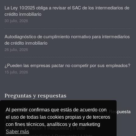
La Ley 10/2025 obliga a revisar el SAC de los intermediarios de
crédito inmobiliario
30 julio, 2026
Autodiagnóstico de cumplimiento normativo para intermediarios
de crédito inmobiliario
26 julio, 2026
¿Pueden las empresas pactar no competir por sus empleados?
15 julio, 2026
Preguntas y respuestas
Al permitir confirmas que estás de acuerdo con
Administrador de un ICI que no gestiona hipotecas
1 Respuesta
el uso de todas las cookies propias y de terceros
|
1 Voto
con fines técnicos, analíticos y de marketing
Escritura Novación
1 Respuesta
|
1 Voto
Saber más
Vivienda en proindiviso
1 Respuesta
|
1 Voto