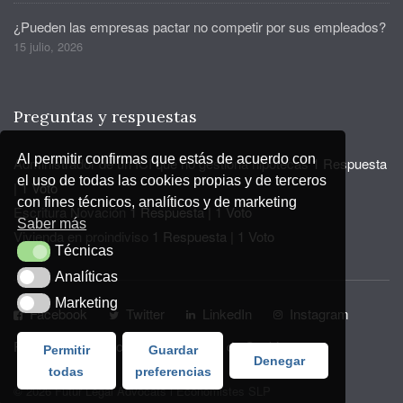
¿Pueden las empresas pactar no competir por sus empleados?
15 julio, 2026
Preguntas y respuestas
Al permitir confirmas que estás de acuerdo con
Administrador de un ICI que no gestiona hipotecas
1 Respuesta
el uso de todas las cookies propias y de terceros
|
1 Voto
con fines técnicos, analíticos y de marketing
Escritura Novación
1 Respuesta
|
1 Voto
Saber más
Vivienda en proindiviso
1 Respuesta
|
1 Voto
Técnicas
Técnicas
Analíticas
Analíticas
Marketing
Marketing
Facebook
Twitter
LinkedIn
Instagram
Privacidad y Aviso Legal
Política de Cookies
Permitir
Guardar
Denegar
todas
preferencias
© 2026 Futur Legal Advocats i Economistes SLP