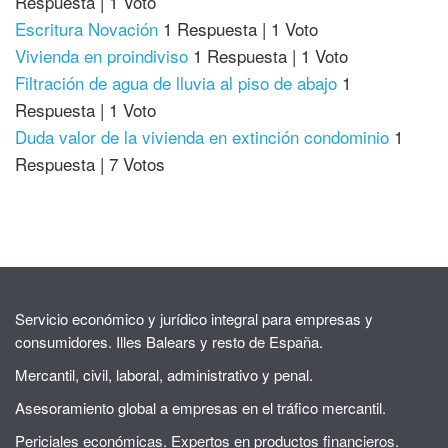
Respuesta
|
1 Voto
Escritura Novación
1 Respuesta
|
1 Voto
Vivienda en proindiviso
1 Respuesta
|
1 Voto
Filtración de agua de lluvia al piso de abajo
1
Respuesta
|
1 Voto
Duda valor de la vivienda en extinción condominio
1
Respuesta
|
7 Votos
Servicio económico y jurídico integral para empresas y
consumidores. Illes Balears y resto de España.
Mercantil, civil, laboral, administrativo y penal.
Asesoramiento global a empresas en el tráfico mercantil.
Periciales económicas. Expertos en productos financieros.