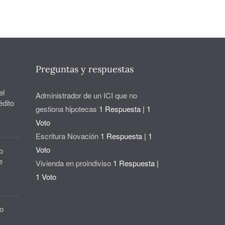
Preguntas y respuestas
el
Administrador de un ICI que no
édito
gestiona hipotecas
1 Respuesta
|
1
Voto
Escritura Novación
1 Respuesta
|
1
Voto
o
e
Vivienda en proindiviso
1 Respuesta
|
1 Voto
o