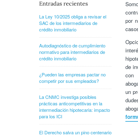
Entradas recientes
Somo
contr
La Ley 10/2025 obliga a revisar el
por 
SAC de los intermediarios de
caso
crédito inmobiliario
Opci
Autodiagnóstico de cumplimiento
inte
normativo para intermediarios de
hipot
crédito inmobiliario
de in
¿Pueden las empresas pactar no
con 
competir por sus empleados?
aboga
un pr
La CNMC investiga posibles
dude
prácticas anticompetitivas en la
abog
intermediación hipotecaria: impacto
para los ICI
form
El Derecho salva un pino centenario