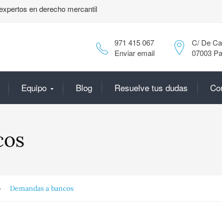
expertos en derecho mercantil
971 415 067
C/ De Can
Enviar email
07003 Pa
Equipo
Blog
Resuelve tus dudas
Co
cos
o
Demandas a bancos