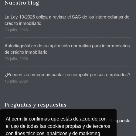
Nuestro blog
La Ley 10/2025 obliga a revisar el SAC de los intermediarios de
crédito inmobiliario
30 julio, 2026
Autodiagnóstico de cumplimiento normativo para intermediarios
de crédito inmobiliario
26 julio, 2026
¿Pueden las empresas pactar no competir por sus empleados?
15 julio, 2026
Preguntas y respuestas
Al permitir confirmas que estás de acuerdo con
Administrador de un ICI que no gestiona hipotecas
1 Respuesta
el uso de todas las cookies propias y de terceros
|
1 Voto
con fines técnicos, analíticos y de marketing