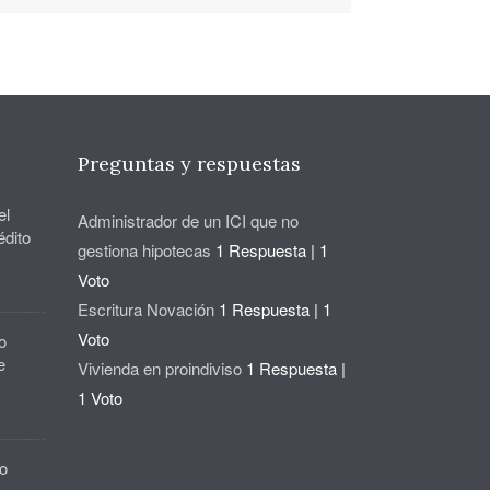
Preguntas y respuestas
el
Administrador de un ICI que no
édito
gestiona hipotecas
1 Respuesta
|
1
Voto
Escritura Novación
1 Respuesta
|
1
Voto
o
e
Vivienda en proindiviso
1 Respuesta
|
1 Voto
o