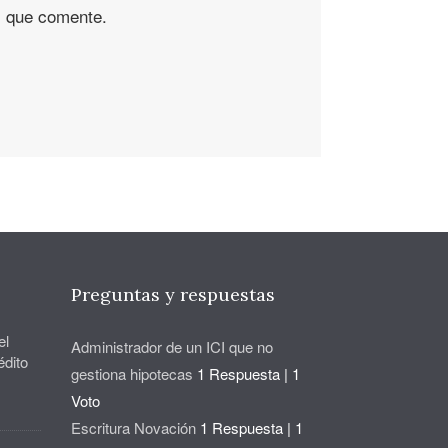
z que comente.
Preguntas y respuestas
el
Administrador de un ICI que no
édito
gestiona hipotecas
1 Respuesta
|
1
Voto
Escritura Novación
1 Respuesta
|
1