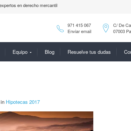
expertos en derecho mercantil
971 415 067
C/ De Can
Enviar email
07003 Pa
Equipo
Blog
Resuelve tus dudas
Co
in
Hipotecas 2017