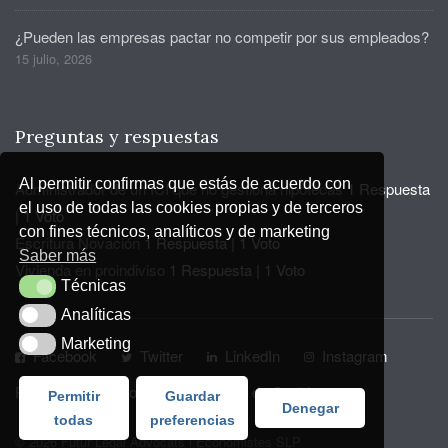
¿Pueden las empresas pactar no competir por sus empleados?
15 julio, 2026
Preguntas y respuestas
Al permitir confirmas que estás de acuerdo con
Administrador de un ICI que no gestiona hipotecas
1 Respuesta
el uso de todas las cookies propias y de terceros
|
1 Voto
con fines técnicos, analíticos y de marketing
Escritura Novación
1 Respuesta
|
1 Voto
Saber más
Vivienda en proindiviso
1 Respuesta
|
1 Voto
Técnicas
Técnicas
Analíticas
Analíticas
Marketing
Marketing
Facebook
Twitter
LinkedIn
Instagram
Privacidad y Aviso Legal
Política de Cookies
Permitir
Guardar
Denegar
todas
preferencias
© 2026 Futur Legal Advocats i Economistes SLP