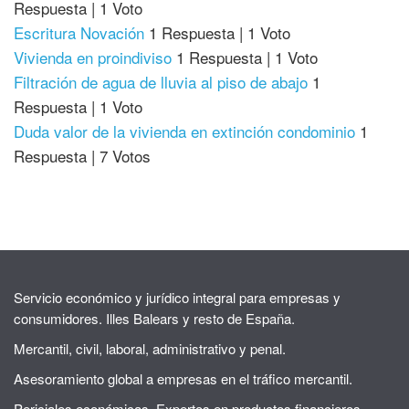
Respuesta
|
1 Voto
Escritura Novación
1 Respuesta
|
1 Voto
Vivienda en proindiviso
1 Respuesta
|
1 Voto
Filtración de agua de lluvia al piso de abajo
1
Respuesta
|
1 Voto
Duda valor de la vivienda en extinción condominio
1
Respuesta
|
7 Votos
Servicio económico y jurídico integral para empresas y
consumidores. Illes Balears y resto de España.
Mercantil, civil, laboral, administrativo y penal.
Asesoramiento global a empresas en el tráfico mercantil.
Periciales económicas. Expertos en productos financieros.