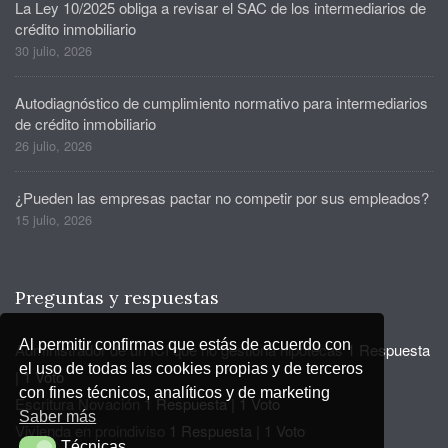
La Ley 10/2025 obliga a revisar el SAC de los intermediarios de
crédito inmobiliario
30 julio, 2026
Autodiagnóstico de cumplimiento normativo para intermediarios
de crédito inmobiliario
26 julio, 2026
¿Pueden las empresas pactar no competir por sus empleados?
15 julio, 2026
Preguntas y respuestas
Al permitir confirmas que estás de acuerdo con
Administrador de un ICI que no gestiona hipotecas
1 Respuesta
el uso de todas las cookies propias y de terceros
|
1 Voto
con fines técnicos, analíticos y de marketing
Escritura Novación
1 Respuesta
|
1 Voto
Saber más
Vivienda en proindiviso
1 Respuesta
|
1 Voto
Técnicas
Técnicas