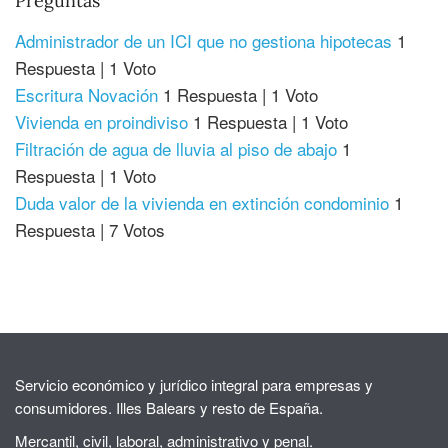
Preguntas
Administrador de un ICI que no gestiona hipotecas
1
Respuesta
|
1 Voto
Escritura Novación
1 Respuesta
|
1 Voto
Vivienda en proindiviso
1 Respuesta
|
1 Voto
Filtración de agua de lluvia al piso de abajo
1
Respuesta
|
1 Voto
Duda valor de la vivienda en extinción condominio
1
Respuesta
|
7 Votos
Servicio económico y jurídico integral para empresas y
consumidores. Illes Balears y resto de España.
Mercantil, civil, laboral, administrativo y penal.