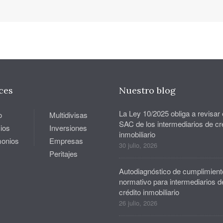
ces
Nuestro blog
La Ley 10/2025 obliga a revisar 
o
Multidivisas
SAC de los intermediarios de cr
ios
Inversiones
inmobiliario
monios
Empresas
30 julio, 2026
Peritajes
Autodiagnóstico de cumplimient
normativo para intermediarios d
crédito inmobiliario
26 julio, 2026