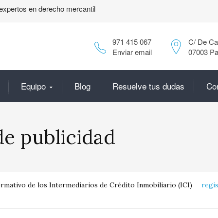
expertos en derecho mercantil
971 415 067
C/ De Can
Enviar email
07003 Pa
Equipo
Blog
Resuelve tus dudas
Co
de publicidad
mativo de los Intermediarios de Crédito Inmobiliario (ICI)
regi