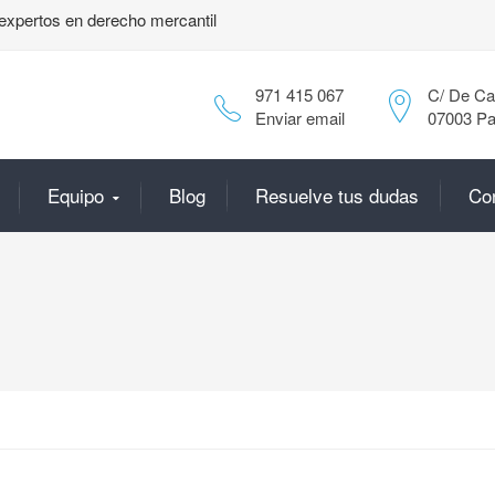
expertos en derecho mercantil
971 415 067
C/ De Can
Enviar email
07003 Pa
Equipo
Blog
Resuelve tus dudas
Co