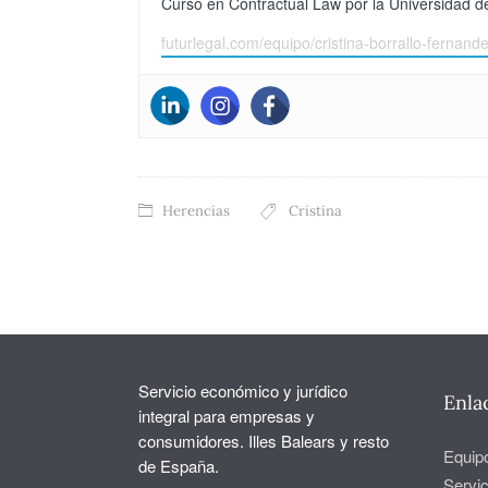
Curso en Contractual Law por la Universidad d
futurlegal.com/equipo/cristina-borrallo-fernande
Herencias
Cristina
Servicio económico y jurídico
Enla
integral para empresas y
consumidores. Illes Balears y resto
Equip
de España.
Servic