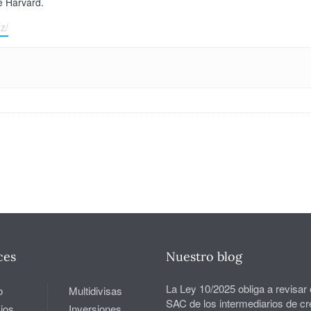
e Harvard.
z/
ces
Nuestro blog
La Ley 10/2025 obliga a revisar 
o
Multidivisas
SAC de los intermediarios de cr
ios
Inversiones