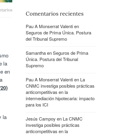
tarios
Comentarios recientes
Pau A Monserrat Valenti
en
Seguros de Prima Única. Postura
del Tribunal Supremo
Samantha
en
Seguros de Prima
ismo
Única. Postura del Tribunal
e la
Supremo
te en
la
Pau A Monserrat Valenti
en
La
CNMC investiga posibles prácticas
/20)
anticompetitivas en la
intermediación hipotecaria: impacto
para los ICI
 la
Jesús Campoy
en
La CNMC
investiga posibles prácticas
anticompetitivas en la