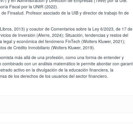
7) y en Administración y Dirección de Empresas (1999) por la UIB.
oría Fiscal por la UNIR (2022).
 de Finsalud. Profesor asociado de la UIB y director de trabajo fin de
s Libros, 2013) y coautor de Comentarios sobre la Ley 6/2023, de 17 de
icios de Inversión (Aferre, 2024); Situación, tendencias y restos del
va legal y económica del fenómeno FinTech (Wolters Kluwer, 2021);
os de Crédito Inmobiliario (Wolters Kluwer, 2019).
onomista más allá de una profesión, como una forma de entender y
o combinado con un análisis matemático le permite abordar con garant
strado activo en la divulgación de la educación financiera, la
nsa de los derechos de los usuarios del sector financiero.