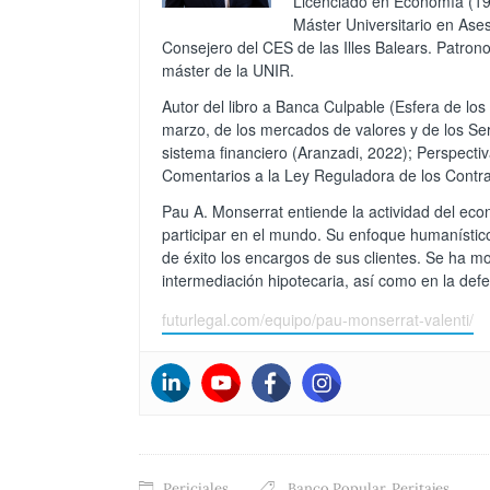
Licenciado en Economía (199
Máster Universitario en Ases
Consejero del CES de las Illes Balears. Patrono
máster de la UNIR.
Autor del libro a Banca Culpable (Esfera de lo
marzo, de los mercados de valores y de los Serv
sistema financiero (Aranzadi, 2022); Perspecti
Comentarios a la Ley Reguladora de los Contrat
Pau A. Monserrat entiende la actividad del ec
participar en el mundo. Su enfoque humanístic
de éxito los encargos de sus clientes. Se ha mo
intermediación hipotecaria, así como en la defe
futurlegal.com/equipo/pau-monserrat-valenti/
Periciales
Banco Popular
,
Peritajes