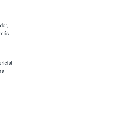
der,
emás
ericial
ra