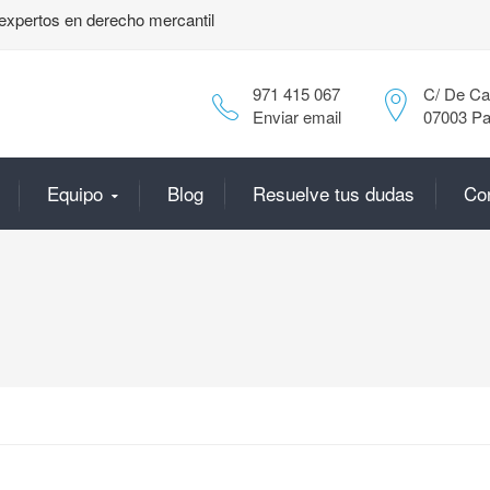
expertos en derecho mercantil
971 415 067
C/ De Can
Enviar email
07003 Pa
Equipo
Blog
Resuelve tus dudas
Co