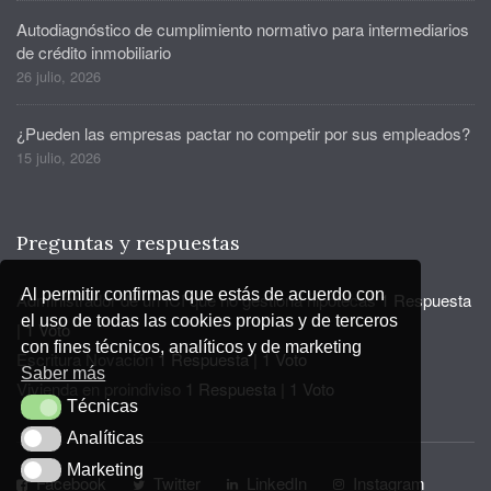
Autodiagnóstico de cumplimiento normativo para intermediarios
de crédito inmobiliario
26 julio, 2026
¿Pueden las empresas pactar no competir por sus empleados?
15 julio, 2026
Preguntas y respuestas
Al permitir confirmas que estás de acuerdo con
Administrador de un ICI que no gestiona hipotecas
1 Respuesta
el uso de todas las cookies propias y de terceros
|
1 Voto
con fines técnicos, analíticos y de marketing
Escritura Novación
1 Respuesta
|
1 Voto
Saber más
Vivienda en proindiviso
1 Respuesta
|
1 Voto
Técnicas
Técnicas
Analíticas
Analíticas
Marketing
Marketing
Facebook
Twitter
LinkedIn
Instagram