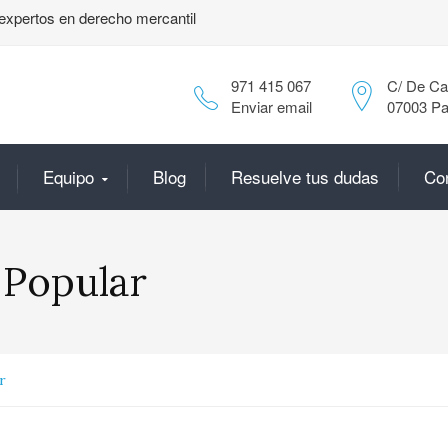
expertos en derecho mercantil
971 415 067
C/ De Can
Enviar email
07003 Pa
Equipo
Blog
Resuelve tus dudas
Co
 Popular
r