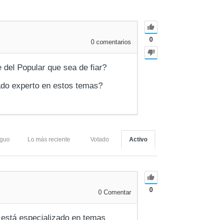
0
0
comentarios
 del Popular que sea de fiar?
ado experto en estos temas?
iguo
Lo más reciente
Votado
Activo
0
0
Comentar
está especializado en temas