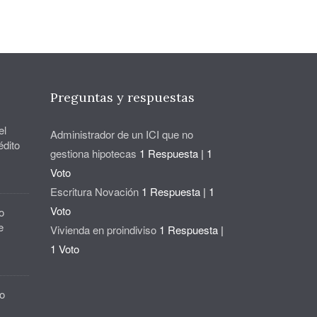
Preguntas y respuestas
el
Administrador de un ICI que no
édito
gestiona hipotecas
1 Respuesta
|
1
Voto
Escritura Novación
1 Respuesta
|
1
Voto
o
e
Vivienda en proindiviso
1 Respuesta
|
1 Voto
o