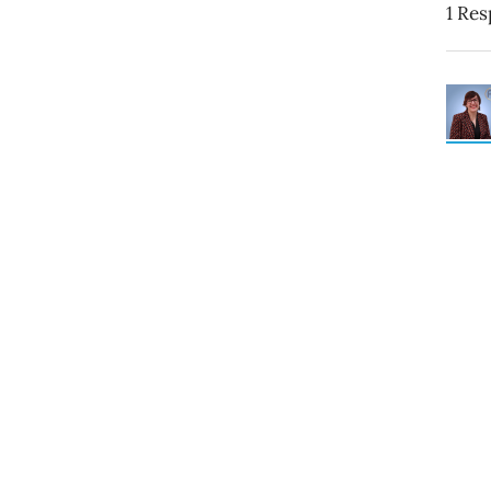
1
Res