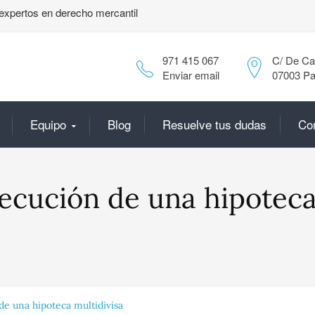
expertos en derecho mercantil
971 415 067
C/ De Can
Enviar email
07003 Pa
Equipo
Blog
Resuelve tus dudas
Co
jecución de una hipotec
de una hipoteca multidivisa