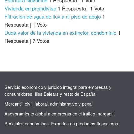
Escritura Novación
1 Respuesta
|
1 Voto
Vivienda en proindiviso
1 Respuesta
|
1 Voto
Filtración de agua de lluvia al piso de abajo
1
Respuesta
|
1 Voto
Duda valor de la vivienda en extinción condominio
1
Respuesta
|
7 Votos
Servicio económico y jurídico integral para empresas y
consumidores. Illes Balears y resto de España.
Mercantil, civil, laboral, administrativo y penal.
Asesoramiento global a empresas en el tráfico mercantil.
Periciales económicas. Expertos en productos financieros.