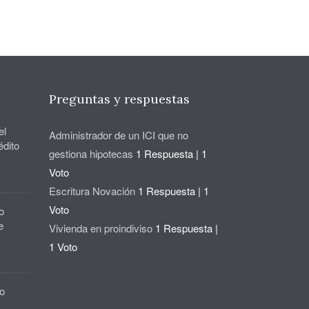
Preguntas y respuestas
el
Administrador de un ICI que no
édito
gestiona hipotecas
1 Respuesta
|
1
Voto
Escritura Novación
1 Respuesta
|
1
Voto
o
e
Vivienda en proindiviso
1 Respuesta
|
1 Voto
o