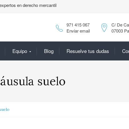
expertos en derecho mercantil
971 415 067
C/ De Can
Enviar email
07003 Pa
Equipo
Blog
Resuelve tus dudas
Co
láusula suelo
suelo