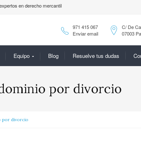
expertos en derecho mercantil
971 415 067
C/ De Can
Enviar email
07003 Pa
Equipo
Blog
Resuelve tus dudas
Co
dominio por divorcio
 por divorcio