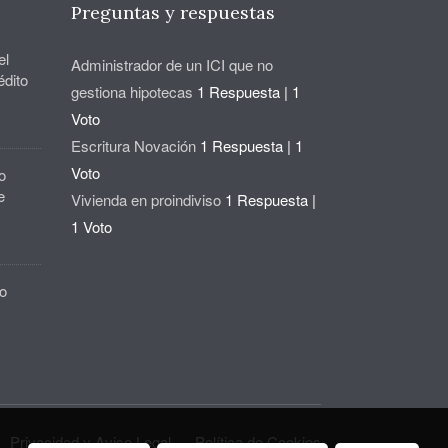
Preguntas y respuestas
el
Administrador de un ICI que no
édito
gestiona hipotecas
1 Respuesta
|
1
Voto
Escritura Novación
1 Respuesta
|
1
Voto
o
e
Vivienda en proindiviso
1 Respuesta
|
1 Voto
o
Privacidad y Aviso Legal
Política de Cookies