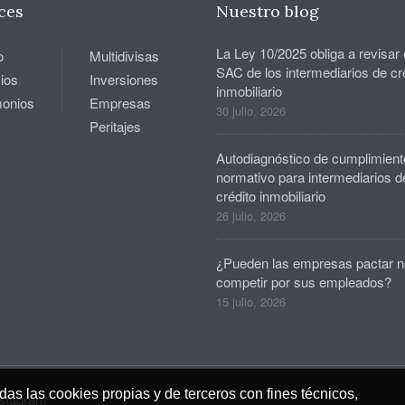
ces
Nuestro blog
La Ley 10/2025 obliga a revisar 
o
Multidivisas
SAC de los intermediarios de cr
ios
Inversiones
inmobiliario
monios
Empresas
30 julio, 2026
Peritajes
Autodiagnóstico de cumplimient
normativo para intermediarios d
crédito inmobiliario
26 julio, 2026
¿Pueden las empresas pactar n
competir por sus empleados?
15 julio, 2026
das las cookies propias y de terceros con fines técnicos,
nstagram