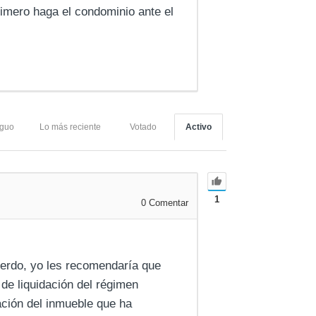
imero haga el condominio ante el
iguo
Lo más reciente
Votado
Activo
1
0
Comentar
uerdo, yo les recomendaría que
de liquidación del régimen
ación del inmueble que ha