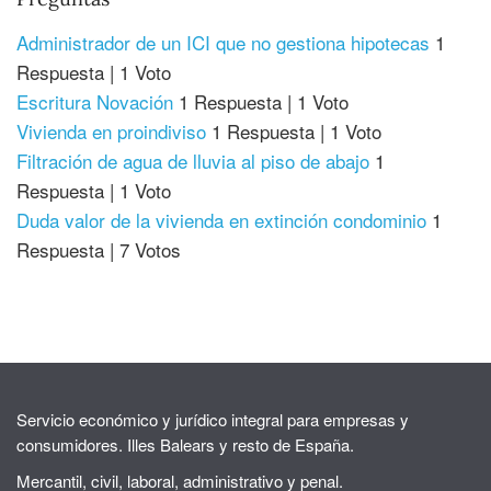
Administrador de un ICI que no gestiona hipotecas
1
Respuesta
|
1 Voto
Escritura Novación
1 Respuesta
|
1 Voto
Vivienda en proindiviso
1 Respuesta
|
1 Voto
Filtración de agua de lluvia al piso de abajo
1
Respuesta
|
1 Voto
Duda valor de la vivienda en extinción condominio
1
Respuesta
|
7 Votos
Servicio económico y jurídico integral para empresas y
consumidores. Illes Balears y resto de España.
Mercantil, civil, laboral, administrativo y penal.