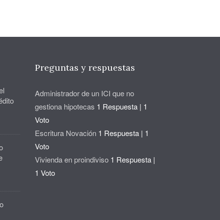
Preguntas y respuestas
el
Administrador de un ICI que no
édito
gestiona hipotecas
1 Respuesta
|
1
Voto
Escritura Novación
1 Respuesta
|
1
Voto
o
e
Vivienda en proindiviso
1 Respuesta
|
1 Voto
o