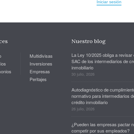
Iniciar sesión
ces
Nuestro blog
La Ley 10/2025 obliga a revisar 
o
Multidivisas
SAC de los intermediarios de cr
ios
Inversiones
inmobiliario
monios
Empresas
30 julio, 2026
Peritajes
Autodiagnóstico de cumplimient
normativo para intermediarios d
crédito inmobiliario
26 julio, 2026
¿Pueden las empresas pactar n
competir por sus empleados?