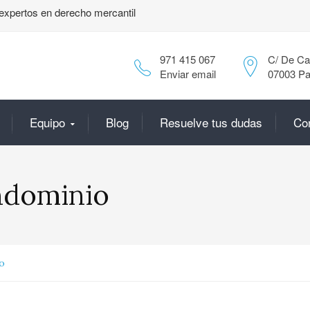
expertos en derecho mercantil
971 415 067
C/ De Can
Enviar email
07003 Pa
Equipo
Blog
Resuelve tus dudas
Co
ndominio
o