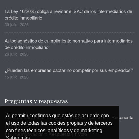
La Ley 10/2025 obliga a revisar el SAC de los intermediarios de
crédito inmobiliario
30 julio, 2026
Autodiagnóstico de cumplimiento normativo para intermediarios
de crédito inmobiliario
26 julio, 2026
¿Pueden las empresas pactar no competir por sus empleados?
15 julio, 2026
Preguntas y respuestas
Al permitir confirmas que estás de acuerdo con
Administrador de un ICI que no gestiona hipotecas
1 Respuesta
el uso de todas las cookies propias y de terceros
|
1 Voto
con fines técnicos, analíticos y de marketing
Escritura Novación
1 Respuesta
|
1 Voto
Saber más