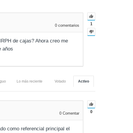
1
0
comentarios
 IRPH de cajas? Ahora creo me
e años
iguo
Lo más reciente
Votado
Activo
0
0
Comentar
o como referencial principal el