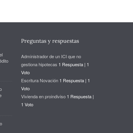
Preguntas y respuestas
el
Administrador de un ICI que no
édito
gestiona hipotecas
1 Respuesta
|
1
Voto
Escritura Novación
1 Respuesta
|
1
Voto
o
e
Vivienda en proindiviso
1 Respuesta
|
1 Voto
o