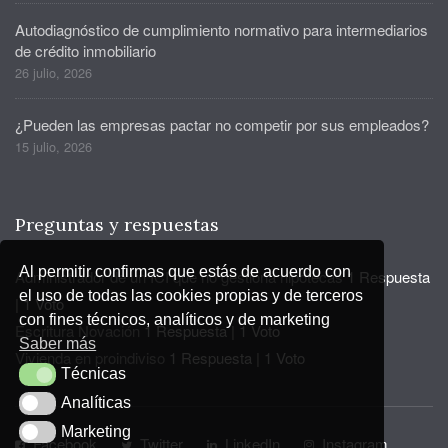
Autodiagnóstico de cumplimiento normativo para intermediarios
de crédito inmobiliario
26 julio, 2026
¿Pueden las empresas pactar no competir por sus empleados?
15 julio, 2026
Preguntas y respuestas
Al permitir confirmas que estás de acuerdo con
Administrador de un ICI que no gestiona hipotecas
1 Respuesta
el uso de todas las cookies propias y de terceros
|
1 Voto
con fines técnicos, analíticos y de marketing
Escritura Novación
1 Respuesta
|
1 Voto
Saber más
Vivienda en proindiviso
1 Respuesta
|
1 Voto
Técnicas
Técnicas
Analíticas
Analíticas
Marketing
Marketing
Facebook
Twitter
LinkedIn
Instagram